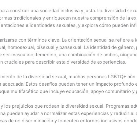
para construir una sociedad inclusiva y justa. La diversidad se
ormas tradicionales y enriquecen nuestra comprensión de la ex
rientaciones e identidades sexuales, y explora cómo pueden infl
arizarse con términos clave. La orientación sexual se refiere a 
al, homosexual, bisexual y pansexual. La identidad de género, 
de ser masculino, femenino, una combinación de ambos, ningun
n cruciales para describir esta diversidad de experiencias.
imiento de la diversidad sexual, muchas personas LGBTQ+ aún en
ión adecuada. Estos desafíos pueden tener un impacto profundo e
que multifacético que incluye educación, apoyo comunitario y po
y los prejuicios que rodean la diversidad sexual. Programas ed
 pueden ayudar a normalizar estas experiencias y reducir el ac
icas de no discriminación y fomenten entornos inclusivos donde