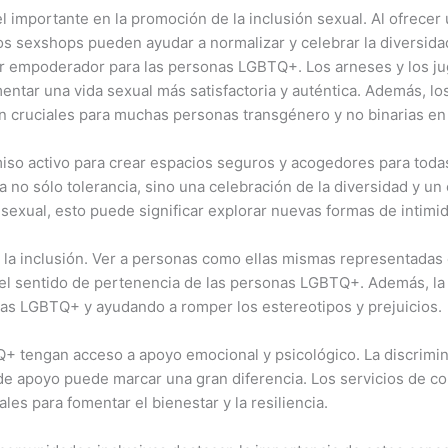
mportante en la promoción de la inclusión sexual. Al ofrecer
los sexshops pueden ayudar a normalizar y celebrar la diversida
er empoderador para las personas LGBTQ+. Los arneses y los j
ntar una vida sexual más satisfactoria y auténtica. Además, l
 cruciales para muchas personas transgénero y no binarias en
iso activo para crear espacios seguros y acogedores para tod
ca no sólo tolerancia, sino una celebración de la diversidad y u
da sexual, esto puede significar explorar nuevas formas de intimi
 la inclusión. Ver a personas como ellas mismas representadas en 
el sentido de pertenencia de las personas LGBTQ+. Además, la v
onas LGBTQ+ y ayudando a romper los estereotipos y prejuicios.
+ tengan acceso a apoyo emocional y psicológico. La discrimina
e apoyo puede marcar una gran diferencia. Los servicios de con
s para fomentar el bienestar y la resiliencia.