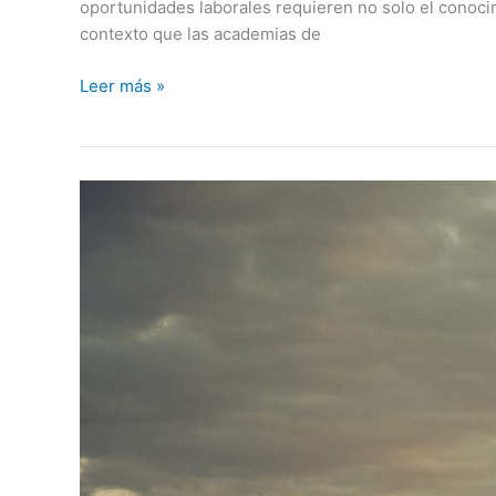
oportunidades laborales requieren no solo el conocim
contexto que las academias de
Leer más »
Descubriendo
los
Tesoros
de
Sevilla
con
Siviglia
Tours