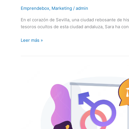
Emprendebox
,
Marketing
/
admin
En el corazón de Sevilla, una ciudad rebosante de his
tesoros ocultos de esta ciudad andaluza, Sara ha con
Leer más »
El
uso
de
juguetes
en
la
sociedad
actual:
fomentando