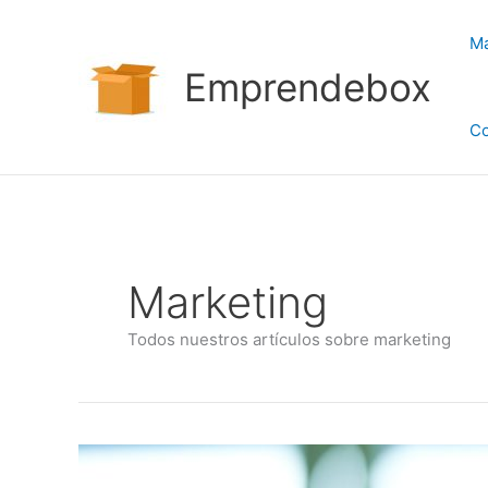
Ir
al
Ma
contenido
Emprendebox
Co
Marketing
Todos nuestros artículos sobre marketing
Optimización
Administrativa: